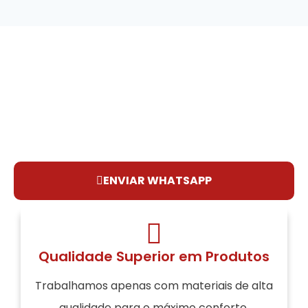
VANTAGENS
Diferenciais da Durma Bem
Conheça as vantagens de escolher a Durma Bem
para suas compras.
ENVIAR WHATSAPP
Qualidade Superior em Produtos
Trabalhamos apenas com materiais de alta
qualidade para o máximo conforto.