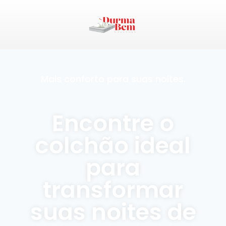
Mais conforto para suas noites.
Encontre o
colchão ideal
para
transformar
suas noites de